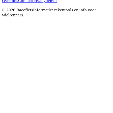
Over ons
Contact
Privacybeleid
©
2026
RacefietsInformatie: rekentools en info voor
wielrenners.