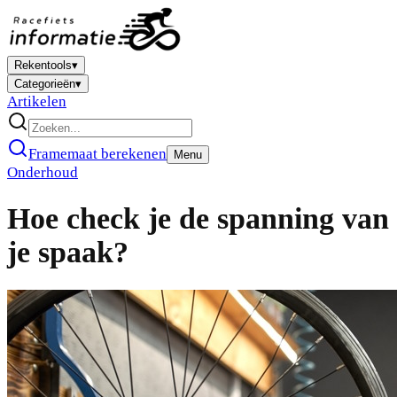
Rekentools
▾
Categorieën
▾
Artikelen
Framemaat berekenen
Menu
Onderhoud
Hoe check je de spanning van
je spaak?