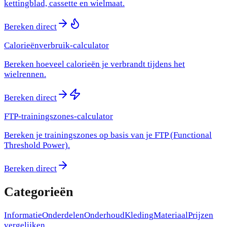
kettingblad, cassette en wielmaat.
Bereken direct
Calorieënverbruik-calculator
Bereken hoeveel calorieën je verbrandt tijdens het
wielrennen.
Bereken direct
FTP-trainingszones-calculator
Bereken je trainingszones op basis van je FTP (Functional
Threshold Power).
Bereken direct
Categorieën
Informatie
Onderdelen
Onderhoud
Kleding
Materiaal
Prijzen
vergelijken