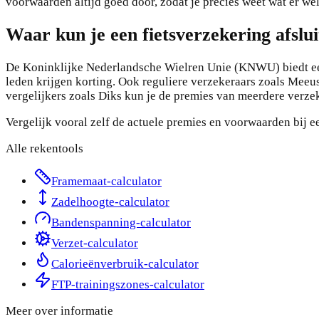
voorwaarden altijd goed door, zodat je precies weet wat er we
Waar kun je een fietsverzekering afslu
De Koninklijke Nederlandsche Wielren Unie (KNWU) biedt een 
leden krijgen korting. Ook reguliere verzekeraars zoals Meeus
vergelijkers zoals Diks kun je de premies van meerdere verzek
Vergelijk vooral zelf de actuele premies en voorwaarden bij 
Alle rekentools
Framemaat-calculator
Zadelhoogte-calculator
Bandenspanning-calculator
Verzet-calculator
Calorieënverbruik-calculator
FTP-trainingszones-calculator
Meer over
informatie