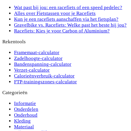
Wat past bij jou: een racefiets of een speed pedelec?
Alles over Fietstassen voor je Racefiets
Kun je een racefiets aanschaffen via het fietsplan?
Gravelbike vs. Racefiets: Welke past het beste bij jou?
Racefiets: Kies je voor Carbon of Aluminium?
Rekentools
Framemaat-calculator
Zadelhoogte-calculator
Bandenspanning-calculator
Verzet-calculator
Calorieënverbruik-calculator
FTP-trainingszones-calculator
Categorieën
Informatie
Onderdelen
Onderhoud
Kleding
Materiaal