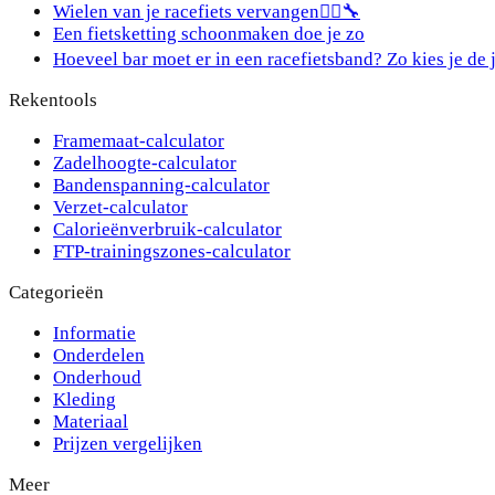
Wielen van je racefiets vervangen🚴‍♂️🔧
Een fietsketting schoonmaken doe je zo
Hoeveel bar moet er in een racefietsband? Zo kies je de 
Rekentools
Framemaat-calculator
Zadelhoogte-calculator
Bandenspanning-calculator
Verzet-calculator
Calorieënverbruik-calculator
FTP-trainingszones-calculator
Categorieën
Informatie
Onderdelen
Onderhoud
Kleding
Materiaal
Prijzen vergelijken
Meer