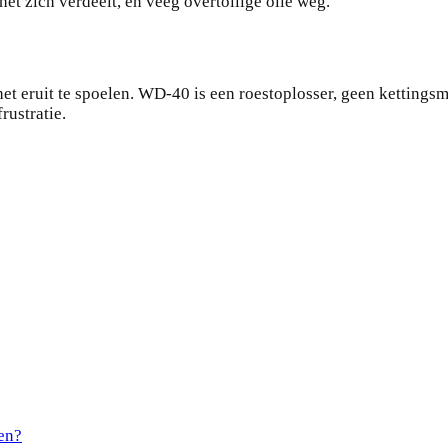
het zich verdeelt, en veeg overtollige olie weg.
et eruit te spoelen. WD-40 is een roestoplosser, geen kettingsme
rustratie.
en?