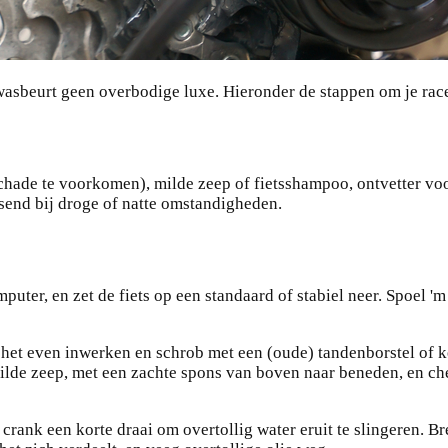
e wasbeurt geen overbodige luxe. Hieronder de stappen om je ra
schade te voorkomen), milde zeep of fietsshampoo, ontvetter voo
end bij droge of natte omstandigheden.
mputer, en zet de fiets op een standaard of stabiel neer. Spoel '
t het even inwerken en schrob met een (oude) tandenborstel of k
ilde zeep, met een zachte spons van boven naar beneden, en che
crank een korte draai om overtollig water eruit te slingeren. B