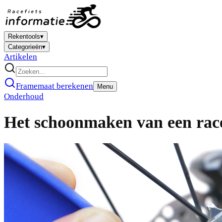
Rekentools
▾
Categorieën
▾
Artikelen
Framemaat berekenen
Menu
Onderhoud
Het schoonmaken van een race