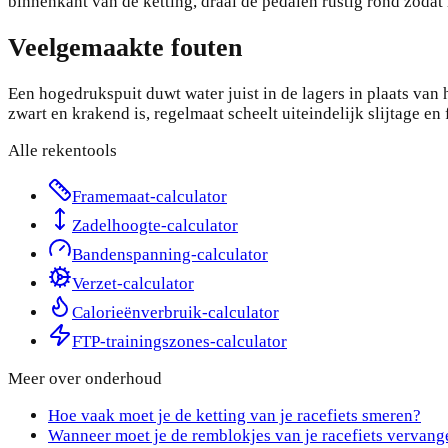
binnenkant van de ketting, draai de pedalen rustig rond zodat 
Veelgemaakte fouten
Een hogedrukspuit duwt water juist in de lagers in plaats van h
zwart en krakend is, regelmaat scheelt uiteindelijk slijtage en f
Alle rekentools
Framemaat-calculator
Zadelhoogte-calculator
Bandenspanning-calculator
Verzet-calculator
Calorieënverbruik-calculator
FTP-trainingszones-calculator
Meer over
onderhoud
Hoe vaak moet je de ketting van je racefiets smeren?
Wanneer moet je de remblokjes van je racefiets vervang