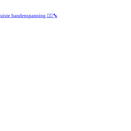
juiste bandenspanning 🚴‍♂️🔧