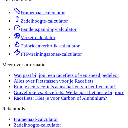
Framemaat-calculator
Zadelhoogte-calculator
Bandenspanning-calculator
Verzet-calculator
Calorieënverbruik-calculator
FTP-trainingszones-calculator
Meer over
informatie
Wat past bij jou: een racefiets of een speed pedelec?
Alles over Fietstassen voor je Racefiets
Kun je een racefiets aanschaffen via het fietsplan?
Gravelbike vs. Racefiets: Welke past het beste bij jou?
Racefiets: Kies je voor Carbon of Aluminium?
Rekentools
Framemaat-calculator
Zadelhoogte-calculator